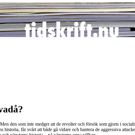
 vadå?
. Men den som inte medger att de revolter och försök som gjorts i socia
 historia, får svårt att både gå vidare och hantera de aggressiva attac
 och vänsterns historia – på vänsterns egna villkor.