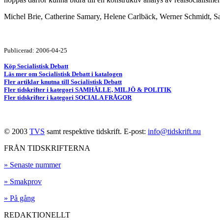
Michel Brie, Catherine Samary, Helene Carlbäck, Werner Schmidt, S
Publicerad: 2006-04-25
Köp Socialistisk Debatt
Läs mer om Socialistisk Debatt i katalogen
Fler artiklar knutna till Socialistisk Debatt
Fler tidskrifter i kategori SAMHÄLLE, MILJÖ & POLITIK
Fler tidskrifter i kategori SOCIALA FRÅGOR
© 2003
TVS
samt respektive tidskrift. E-post:
info@tidskrift.nu
FRÅN TIDSKRIFTERNA
» Senaste nummer
» Smakprov
» På gång
REDAKTIONELLT