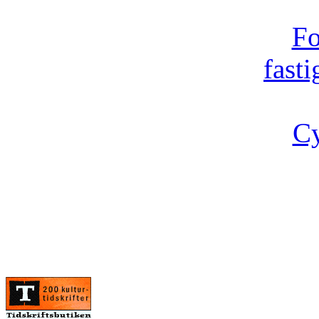
Fo
fast
Cy