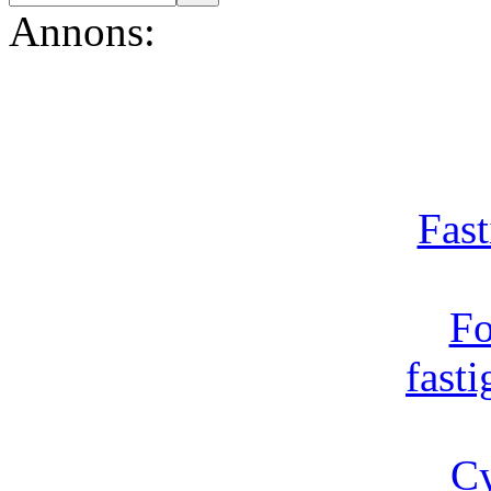
Annons:
Fast
Fo
fast
Cy