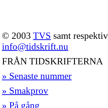
© 2003
TVS
samt respektive
info@tidskrift.nu
FRÅN TIDSKRIFTERNA
» Senaste nummer
» Smakprov
» På gång