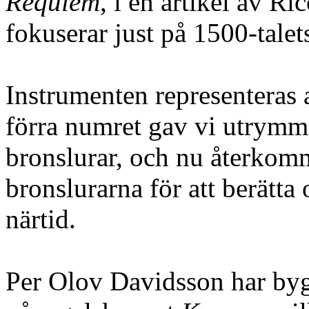
Requiem
, i en artikel av Ri
fokuserar just på 1500-talet
Instrumenten representeras 
förra numret gav vi utrymm
bronslurar, och nu återkomm
bronslurarna för att berätta 
närtid.
Per Olov Davidsson har bygg