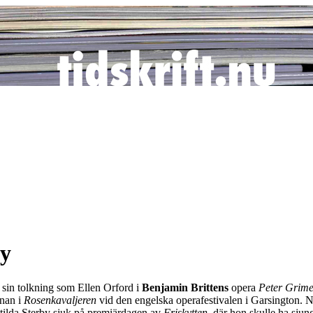
by
 sin tolkning som Ellen Orford i
Benjamin Brittens
opera
Peter Grime
nnan i
Rosenkavaljeren
vid den engelska operafestivalen i Garsington. N
atilda Sterby sjuk på premiärdagen av
Friskytten
, där hon skulle ha sjun