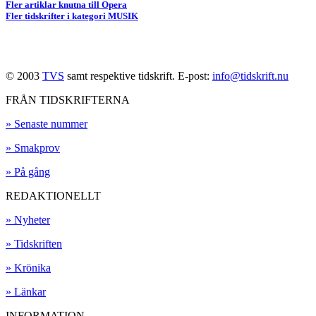
Fler artiklar knutna till Opera
Fler tidskrifter i kategori MUSIK
© 2003
TVS
samt respektive tidskrift. E-post:
info@tidskrift.nu
FRÅN TIDSKRIFTERNA
» Senaste nummer
» Smakprov
» På gång
REDAKTIONELLT
» Nyheter
» Tidskriften
» Krönika
» Länkar
INFORMATION