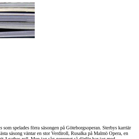
s
som spelades förra säsongen på Göteborgsoperan. Sterbys karriär
ästa säsong väntar en stor Verdiroll, Rusalka på Malmö Opera, en
git Agathes roll. Men jag såg genrepet så därför har jag med