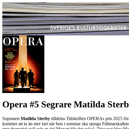
Opera #5 Segrare Matilda Ster
Sopranen
Matilda Sterby
tilldelas Tidskriften OPERAs pris 2025 för
kommer att ta än mer fart när hon i sommar ska sjunga Fältmarskalki
mer dramatisk roll och en del Mozart blir det också. Trist nog blev M