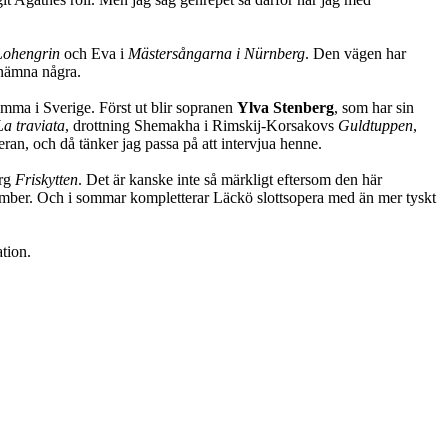
Lohengrin
och Eva i
Mästersångarna i Nürnberg
. Den vägen har
t nämna några.
emma i Sverige. Först ut blir sopranen
Ylva Stenberg
, som har sin
La traviata
, drottning Shemakha i Rimskij-Korsakovs
Guldtuppen
,
an, och då tänker jag passa på att intervjua henne.
org
Friskytten
. Det är kanske inte så märkligt eftersom den här
cember. Och i sommar kompletterar Läckö slottsopera med än mer tyskt
ation.