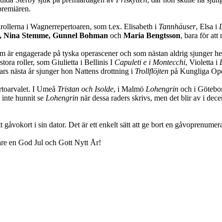
premiären.
rollerna i Wagnerrepertoaren, som t.ex. Elisabeth i
Tannhäuser
, Elsa i
e, Nina Stemme, Gunnel Bohman
och
Maria Bengtsson
, bara för at
som är engagerade på tyska operascener och som nästan aldrig sjunger h
ora roller, som Giulietta i Bellinis I
Capuleti e i Montecchi
, Violetta i
mars nästa år sjunger hon Nattens drottning i
Trollflöjten
på Kungliga Oper
ertoarvalet. I Umeå
Tristan och Isolde
, i Malmö
Lohengrin
och i Göteb
g inte hunnit se
Lohengrin
när dessa raders skrivs, men det blir av i de
 gåvokort i sin dator. Det är ett enkelt sätt att ge bort en gåvoprenumer
tare en God Jul och Gott Nytt År!