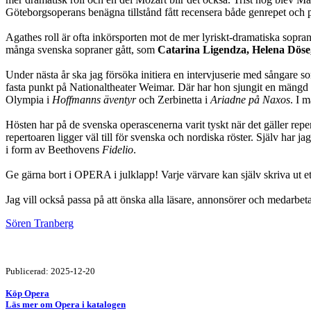
Göteborgsoperans benägna tillstånd fått recensera både genrepet och 
Agathes roll är ofta inkörsporten mot de mer lyriskt-dramatiska sopran
många svenska sopraner gått, som
Catarina Ligendza, Helena Dös
Under nästa år ska jag försöka initiera en intervjuserie med sångare 
fasta punkt på Nationaltheater Weimar. Där har hon sjungit en mängd st
Olympia i
Hoffmanns äventyr
och Zerbinetta i
Ariadne på Naxos
. I 
Hösten har på de svenska operascenerna varit tyskt när det gäller rep
repertoaren ligger väl till för svenska och nordiska röster. Själv har ja
i form av Beethovens
Fidelio
.
Ge gärna bort i OPERA i julklapp! Varje värvare kan själv skriva ut ett
Jag vill också passa på att önska alla läsare, annonsörer och medarbe
Sören Tranberg
Publicerad: 2025-12-20
Köp Opera
Läs mer om Opera i katalogen