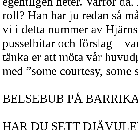
egentligen heter. Varför då
roll? Han har ju redan så m
vi i detta nummer av Hjärns
pusselbitar och förslag – va
tänka er att möta vår huvud
med ”some courtesy, some s
BELSEBUB PÅ BARRI
HAR DU SETT DJÄVUL