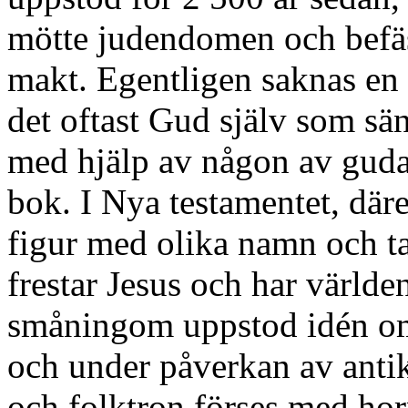
mötte judendomen och befä
makt. Egentligen saknas en 
det oftast Gud själv som sän
med hjälp av någon av guda
bok. I Nya testamentet, dä
figur med olika namn och t
frestar Jesus och har världe
småningom uppstod idén om
och under påverkan av anti
och folktron förses med hor