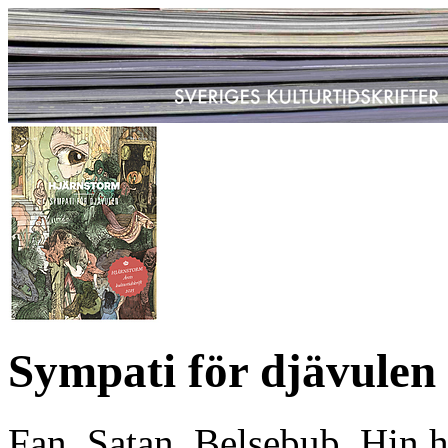
Sympati för djävulen
Fan, Satan, Belsebub, Hin hå