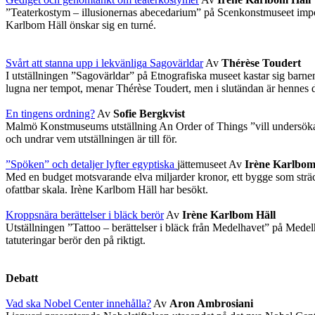
”Teaterkostym – illusionernas abecedarium” på Scenkonstmuseet impone
Karlbom Häll önskar sig en turné.
Svårt att stanna upp i lekvänliga Sagovärldar
Av
Thérèse Toudert
I utställningen ”Sagovärldar” på Etnografiska museet kastar sig barnen 
lugna ner tempot, menar Thérèse Toudert, men i slutändan är hennes d
En tingens ordning?
Av
Sofie Bergkvist
Malmö Konstmuseums utställning An Order of Things ”vill undersöka i
och undrar vem utställningen är till för.
”Spöken” och detaljer lyfter egyptiska
jättemuseet Av
Irène Karlbom
Med en budget motsvarande elva miljarder kronor, ett bygge som sträc
ofattbar skala. Irène Karlbom Häll har besökt.
Kroppsnära berättelser i bläck berör
Av
Irène Karlbom Häll
Utställningen ”Tattoo – berättelser i bläck från Medelhavet” på Mede
tatuteringar berör den på riktigt.
Debatt
Vad ska Nobel Center innehålla?
Av
Aron Ambrosiani