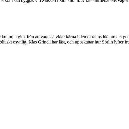
ter som ska byggas vid Slussen i Stockholm. Arkitekturdebattens vågor 
 kulturen gick från att vara självklar kärna i demokratins idé om det ge
olitiskt osynlig. Klas Grinell har läst, och uppskattar hur Sörlin lyfte