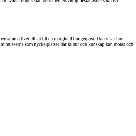
har svallat högt sedan dess men en viktig beståndsdel saknas i
mensamma livet till att bli en marginell budgetpost. Han visar hur
r fram museerna som nyckelplatser där kultur och kunskap kan mötas och