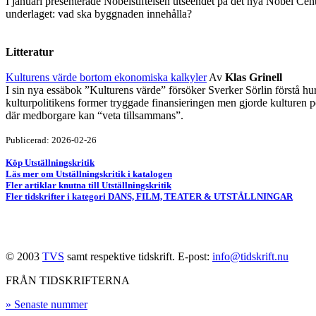
I januari presenterade Nobelstiftelsen utseendet på det nya Nobel Cen
underlaget: vad ska byggnaden innehålla?
Litteratur
Kulturens värde bortom ekonomiska kalkyler
Av
Klas Grinell
I sin nya essäbok ”Kulturens värde” försöker Sverker Sörlin förstå hur
kulturpolitikens former tryggade finansieringen men gjorde kulturen p
där medborgare kan “veta tillsammans”.
Publicerad: 2026-02-26
Köp Utställningskritik
Läs mer om Utställningskritik i katalogen
Fler artiklar knutna till Utställningskritik
Fler tidskrifter i kategori DANS, FILM, TEATER & UTSTÄLLNINGAR
© 2003
TVS
samt respektive tidskrift. E-post:
info@tidskrift.nu
FRÅN TIDSKRIFTERNA
» Senaste nummer