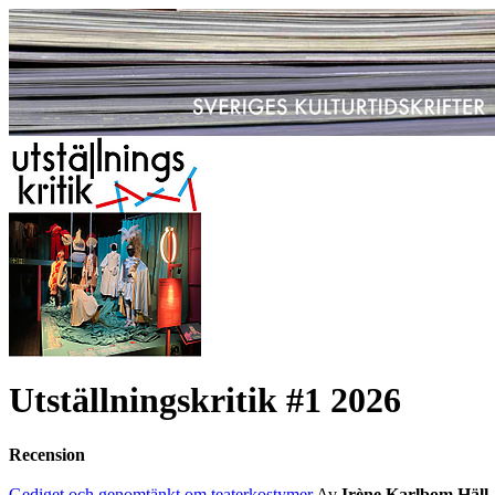
Utställningskritik #1 2026
Recension
Gediget och genomtänkt om teaterkostymer
Av
Irène Karlbom Häll