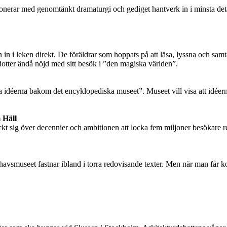
rar med genomtänkt dramaturgi och gediget hantverk in i minsta detalj
in i leken direkt. De föräldrar som hoppats på att läsa, lyssna och samt
otter ändå nöjd med sitt besök i ”den magiska världen”.
déerna bakom det encyklopediska museet”. Museet vill visa att idéerna
 Häll
kt sig över decennier och ambitionen att locka fem miljoner besökare r
lhavsmuseet fastnar ibland i torra redovisande texter. Men när man får