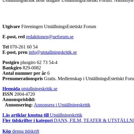
Utställningskritik hette tidigare UtställningsEstetikt Forum. Namnbyte
Utgivare
Föreningen UtställningsEstetiskt Forum
E-post, red
redaktionen@ueforum.se
Tel
070-261 60 54
E-post, pren
info@utstallningskritik.se
Postgiro
plusgiro 62 73 54-4
Bankgiro
829-0082
Antal nummer per år
6
Prenumerationspris
Gratis. Medlemskap i UtställningsEstetiskt Foru
Hemsida
utstallningskritik.se
ISSN
2004-4720
Annonsprisbild:
Annonsering:
Annonsera i Utställningskritik
Läs artiklar knutna till
Utställningskritik
Fler tidskrifter i kategori
DANS, FILM, TEATER & UTSTÄLL
Köp
denna tidskrift