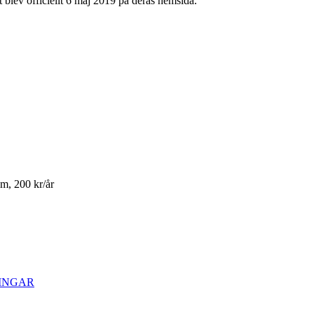
t blev officiellt 6 maj 2019 på deras hemsida.
m, 200 kr/år
NINGAR