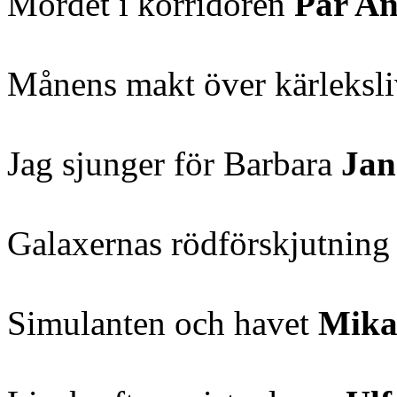
Mordet i korridoren
Pär A
Månens makt över kärleksl
Jag sjunger för Barbara
Jan
Galaxernas rödförskjutnin
Simulanten och havet
Mika