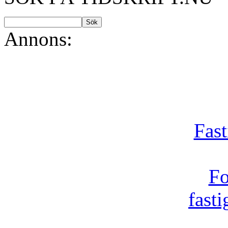
Annons:
Fast
Fo
fast