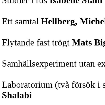
Studier i rus
Isabelle Ståh
Ett samtal
Hellberg, Miche
Flytande fast trögt
Mats Bi
Samhällsexperiment utan e
Laboratorium (två försök i 
Shalabi