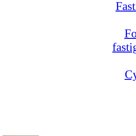
Fast
Fo
fast
Cy