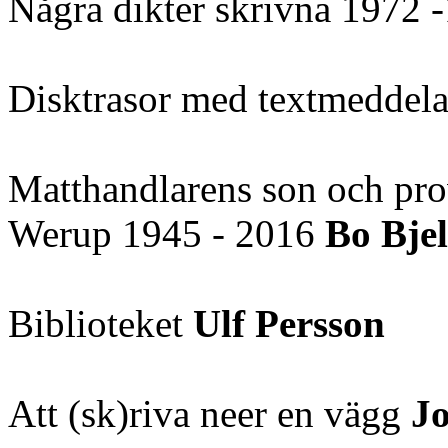
Några dikter skrivna 1972
Disktrasor med textmeddel
Matthandlarens son och pro
Werup 1945 - 2016
Bo Bje
Biblioteket
Ulf Persson
Att (sk)riva neer en vägg
J