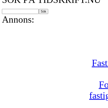
Annons:
Fast
Fo
fast