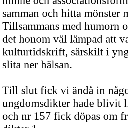
minne och associationsförmå
samman och hitta mönster m
Tillsammans med humorn o
det honom väl lämpad att va
kulturtidskrift, särskilt i y
slita ner hälsan.
Till slut fick vi ändå in nå
ungdomsdikter hade blivit l
och nr 157 fick döpas om fr