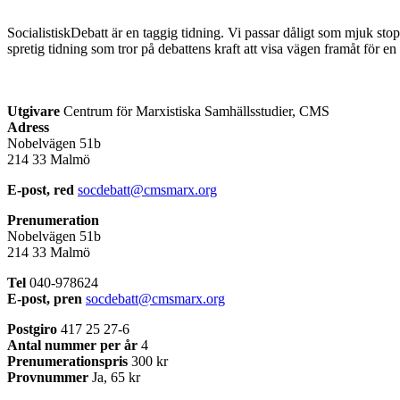
SocialistiskDebatt är en taggig tidning. Vi passar dåligt som mjuk stopp
spretig tidning som tror på debattens kraft att visa vägen framåt för en
Utgivare
Centrum för Marxistiska Samhällsstudier, CMS
Adress
Nobelvägen 51b
214 33 Malmö
E-post, red
socdebatt@cmsmarx.org
Prenumeration
Nobelvägen 51b
214 33 Malmö
Tel
040-978624
E-post, pren
socdebatt@cmsmarx.org
Postgiro
417 25 27-6
Antal nummer per år
4
Prenumerationspris
300 kr
Provnummer
Ja, 65 kr