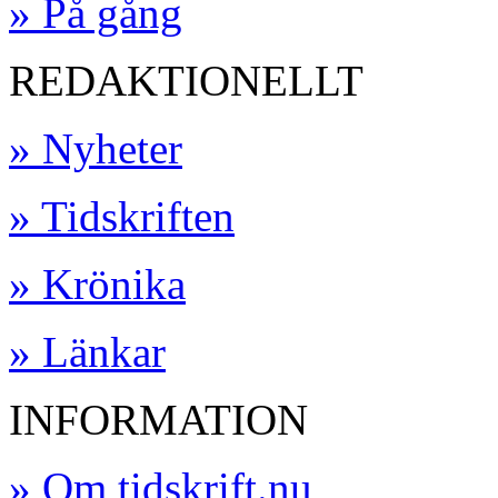
» På gång
REDAKTIONELLT
» Nyheter
» Tidskriften
» Krönika
» Länkar
INFORMATION
» Om tidskrift.nu