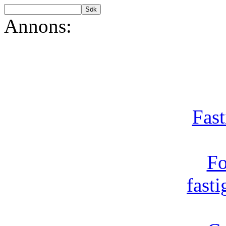
Annons:
Fast
Fo
fast