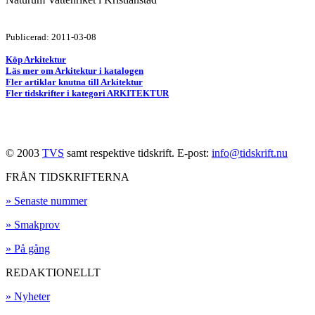
Publicerad: 2011-03-08
Köp Arkitektur
Läs mer om Arkitektur i katalogen
Fler artiklar knutna till Arkitektur
Fler tidskrifter i kategori ARKITEKTUR
© 2003
TVS
samt respektive tidskrift. E-post:
info@tidskrift.nu
FRÅN TIDSKRIFTERNA
» Senaste nummer
» Smakprov
» På gång
REDAKTIONELLT
» Nyheter