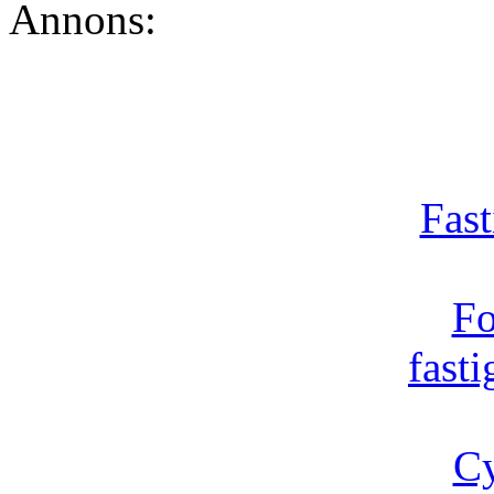
Annons:
Fast
Fo
fast
Cy