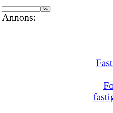
Annons:
Fast
Fo
fast