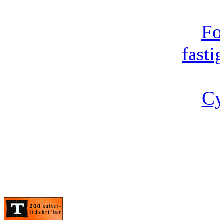
Fo
fast
Cy