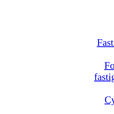
Fast
Fo
fast
Cy