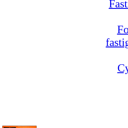
Fast
Fo
fast
Cy