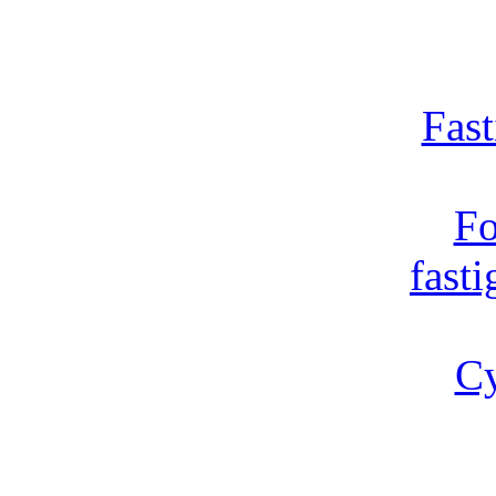
Fast
Fo
fast
Cy