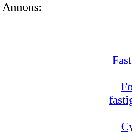
Annons:
Fast
Fo
fast
Cy