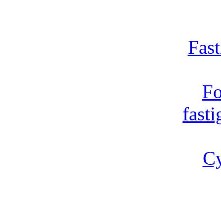
Fast
Fo
fast
Cy