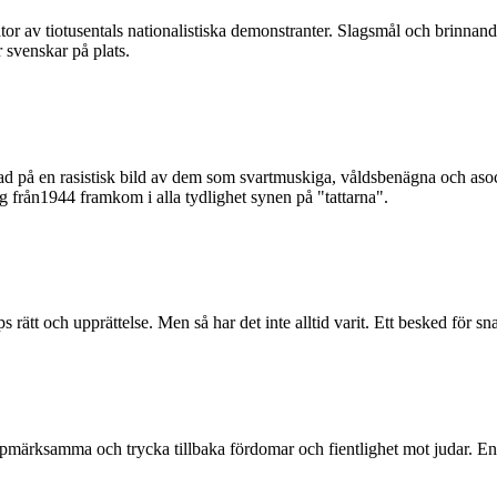
 av tiotusentals nationalistiska demonstranter. Slagsmål och brinnande 
 svenskar på plats.
rad på en rasistisk bild av dem som svartmuskiga, våldsbenägna och asoc
ing från1944 framkom i alla tydlighet synen på "tattarna".
t och upprättelse. Men så har det inte alltid varit. Ett besked för snar
uppmärksamma och trycka tillbaka fördomar och fientlighet mot judar. E