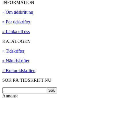
INFORMATION
» Om tidskrift.nu
» För tidskrifter
» Länka till oss
KATALOGEN
» Tidskrifter
» Nättidskrifter
» Kulturtidskriften
SÖK PÅ TIDSKRIFT.NU
Annons: