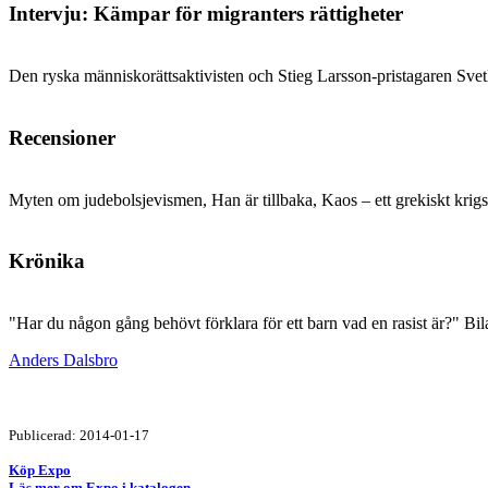
Intervju: Kämpar för migranters rättigheter
Den ryska människorättsaktivisten och Stieg Larsson-pristagaren Svetl
Recensioner
Myten om judebolsjevismen, Han är tillbaka, Kaos – ett grekiskt krigs
Krönika
"Har du någon gång behövt förklara för ett barn vad en rasist är?" B
Anders Dalsbro
Publicerad: 2014-01-17
Köp Expo
Läs mer om Expo i katalogen