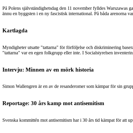
På Polens självständighetsdag den 11 november fylldes Warszawas gator
ännu en byggsten i en ny fascistisk international. På båda arenorna var
Kartlagda
Myndigheter utsatte "tattarna" för förföljelse och diskriminering base
"tattarna" var en egen folkgrupp eller inte. I Socialstyrelsen inventer
Intervju: Minnen av en mörk historia
Simon Wallengren är en av de resanderomer som kämpar för sin grupps rät
Reportage: 30 års kamp mot antisemitism
Svenska kommittén mot antisemitism har i 30 års tid kämpat för att 