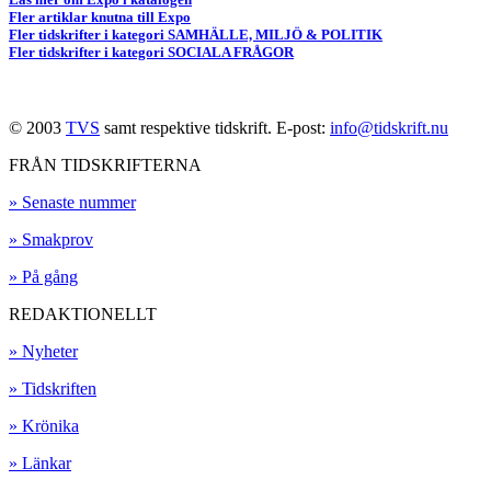
Fler artiklar knutna till Expo
Fler tidskrifter i kategori SAMHÄLLE, MILJÖ & POLITIK
Fler tidskrifter i kategori SOCIALA FRÅGOR
© 2003
TVS
samt respektive tidskrift. E-post:
info@tidskrift.nu
FRÅN TIDSKRIFTERNA
» Senaste nummer
» Smakprov
» På gång
REDAKTIONELLT
» Nyheter
» Tidskriften
» Krönika
» Länkar