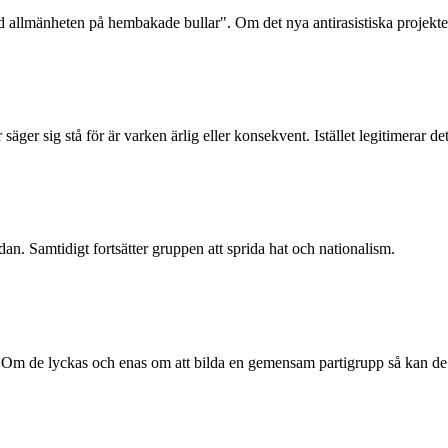
jöd allmänheten på hembakade bullar". Om det nya antirasistiska projekt
er sig stå för är varken ärlig eller konsekvent. Istället legitimerar de
n. Samtidigt fortsätter gruppen att sprida hat och nationalism.
et. Om de lyckas och enas om att bilda en gemensam partigrupp så kan de 