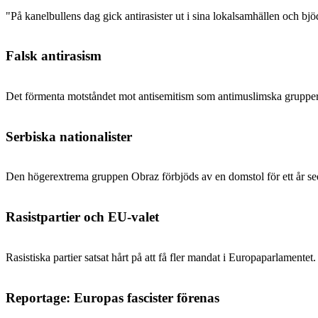
"På kanelbullens dag gick antirasister ut i sina lokalsamhällen och b
Falsk antirasism
Det förmenta motståndet mot antisemitism som antimuslimska grupper säg
Serbiska nationalister
Den högerextrema gruppen Obraz förbjöds av en domstol för ett år seda
Rasistpartier och EU-valet
Rasistiska partier satsat hårt på att få fler mandat i Europaparlament
Reportage: Europas fascister förenas