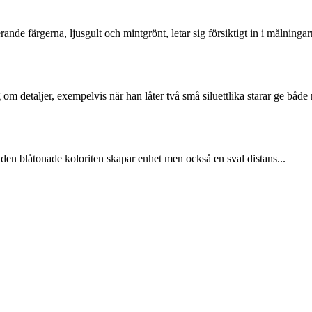
ande färgerna, ljusgult och mintgrönt, letar sig försiktigt in i målninga
 detaljer, exempelvis när han låter två små siluettlika starar ge både 
; den blåtonade koloriten skapar enhet men också en sval distans...