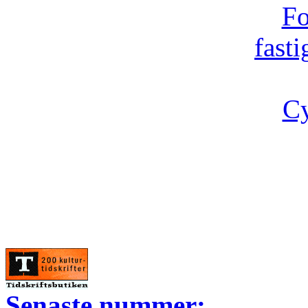
Fo
fast
Cy
Senaste nummer: