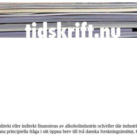
 direkt eller indirekt finansieras av alkoholindustrin och/eller där indu
incipiella fråga i sitt öppna brev till två danska forskningsinstitut, 