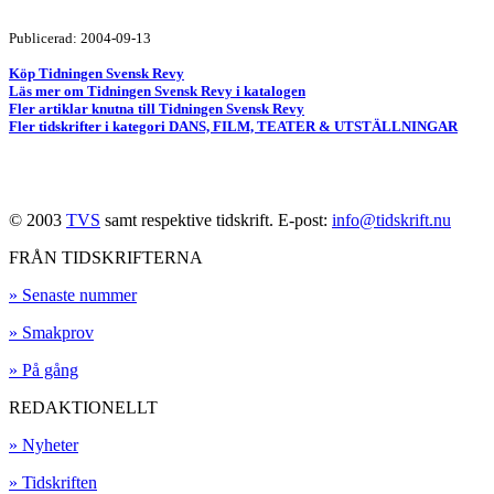
Publicerad: 2004-09-13
Köp Tidningen Svensk Revy
Läs mer om Tidningen Svensk Revy i katalogen
Fler artiklar knutna till Tidningen Svensk Revy
Fler tidskrifter i kategori DANS, FILM, TEATER & UTSTÄLLNINGAR
© 2003
TVS
samt respektive tidskrift. E-post:
info@tidskrift.nu
FRÅN TIDSKRIFTERNA
» Senaste nummer
» Smakprov
» På gång
REDAKTIONELLT
» Nyheter
» Tidskriften