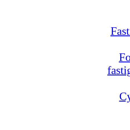
Fast
Fo
fast
Cy