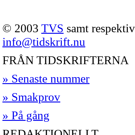
© 2003
TVS
samt respektive
info@tidskrift.nu
FRÅN TIDSKRIFTERNA
» Senaste nummer
» Smakprov
» På gång
REDAKTIONELLT