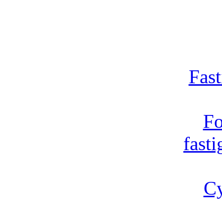
Fast
Fo
fast
Cy