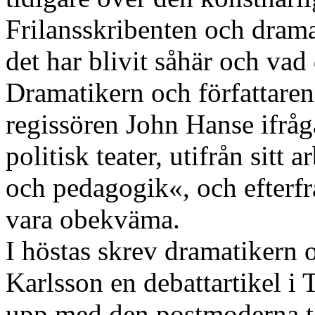
Frilansskribenten och dram
det har blivit såhär och vad 
Dramatikern och författare
regissören John Hanse ifråga
politisk teater, utifrån sit
och pedagogik«, och efterf
vara obekväma.
I höstas skrev dramatikern 
Karlsson en debattartikel i 
upp med den postmoderna te