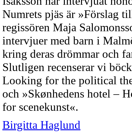
Isaksson har intervjuat hon
Numrets pjäs är »Förslag ti
regissören Maja Salomonsso
intervjuer med barn i Malmö
kring deras drömmar och fa
Slutligen recenserar vi böck
Looking for the political th
och »Skønhedens hotel – Ho
for scenekunst«.
Birgitta Haglund