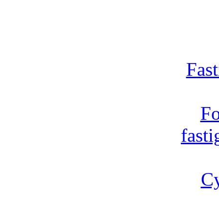
Fast
Fo
fast
Cy