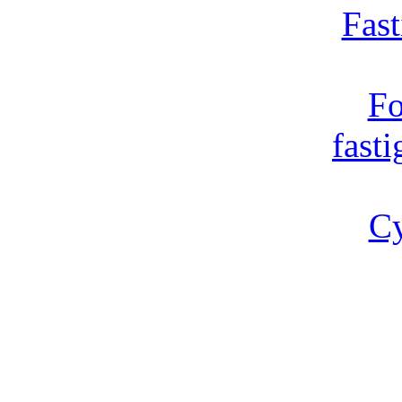
Fast
Fo
fast
Cy