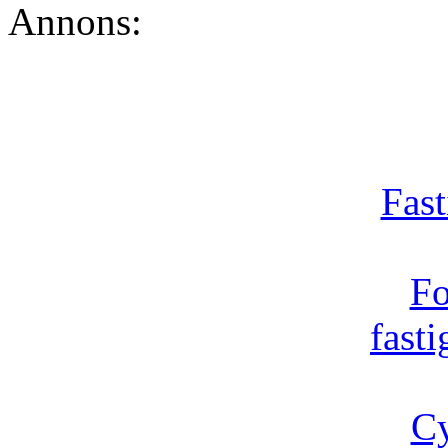
Annons:
Fast
Fo
fast
Cy