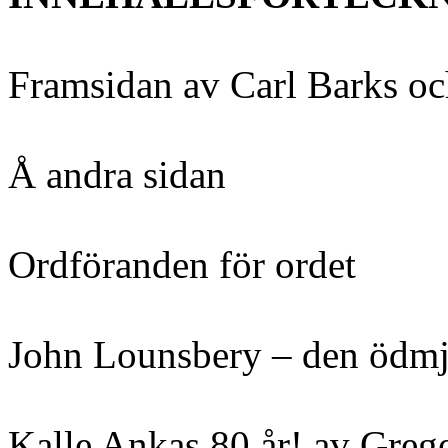
Framsidan av Carl Barks oc
Å andra sidan
Ordföranden för ordet
John Lounsbery – den ödmj
Kalle Ankas 80 år! av Grege