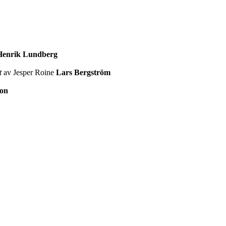
Henrik Lundberg
t
av Jesper Roine
Lars Bergström
son