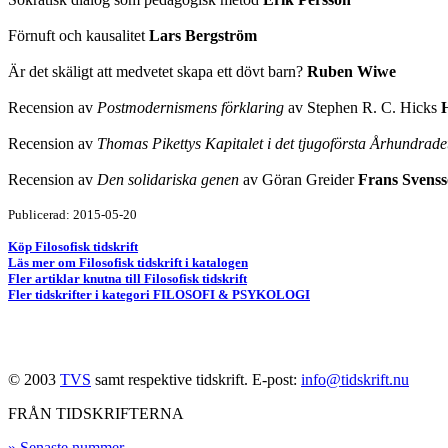
Förnuft och kausalitet
Lars Bergström
Är det skäligt att medvetet skapa ett dövt barn?
Ruben Wiwe
Recension av
Postmodernismens förklaring
av Stephen R. C. Hicks
Recension av
Thomas Pikettys Kapitalet i det tjugoförsta Århundrade
Recension av
Den solidariska genen
av Göran Greider
Frans Svens
Publicerad: 2015-05-20
Köp Filosofisk tidskrift
Läs mer om Filosofisk tidskrift i katalogen
Fler artiklar knutna till Filosofisk tidskrift
Fler tidskrifter i kategori FILOSOFI & PSYKOLOGI
© 2003
TVS
samt respektive tidskrift. E-post:
info@tidskrift.nu
FRÅN TIDSKRIFTERNA
» Senaste nummer