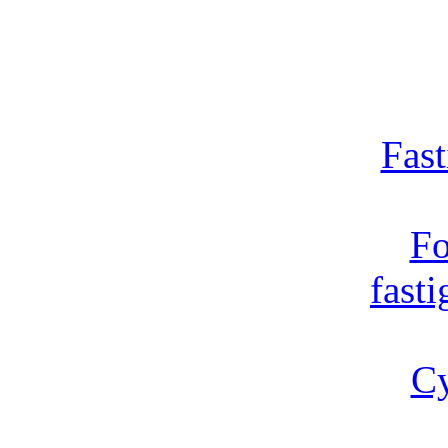
Fast
Fo
fast
Cy