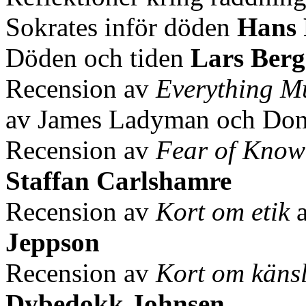
Sokrates inför döden
Hans 
Döden och tiden
Lars Ber
Recension av
Everything M
av James Ladyman och Don
Recension av
Fear of Know
Staffan Carlshamre
Recension av
Kort om etik
a
Jeppson
Recension av
Kort om käns
Dybedokk Johnsen