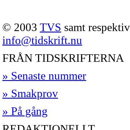
© 2003
TVS
samt respektive
info@tidskrift.nu
FRÅN TIDSKRIFTERNA
» Senaste nummer
» Smakprov
» På gång
REDAKTIONELLT