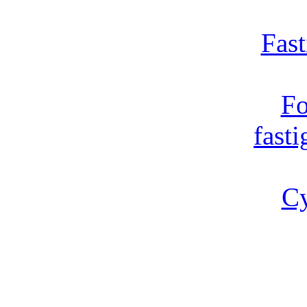
Fast
Fo
fast
Cy