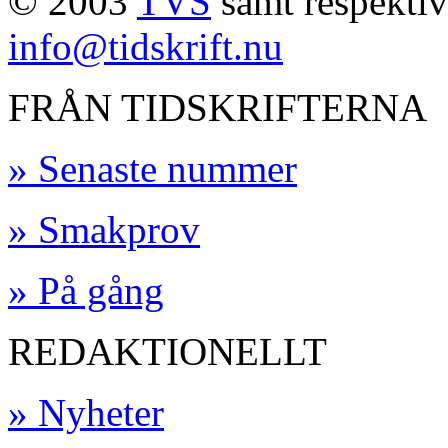
© 2003
TVS
samt respektive
info@tidskrift.nu
FRÅN TIDSKRIFTERNA
» Senaste nummer
» Smakprov
» På gång
REDAKTIONELLT
» Nyheter