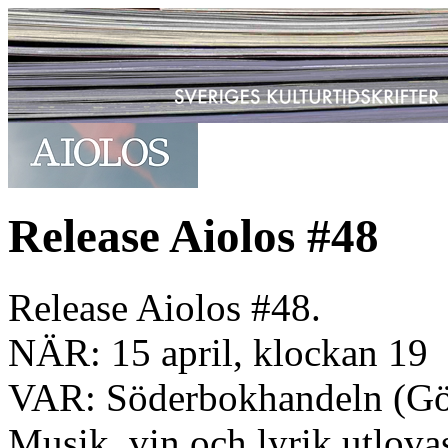
Release Aiolos #48
Release Aiolos #48.
NÄR: 15 april, klockan 19
VAR: Söderbokhandeln (Göt
Musik, vin och lyrik utlova