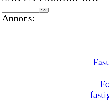
Annons:
Fast
Fo
fast