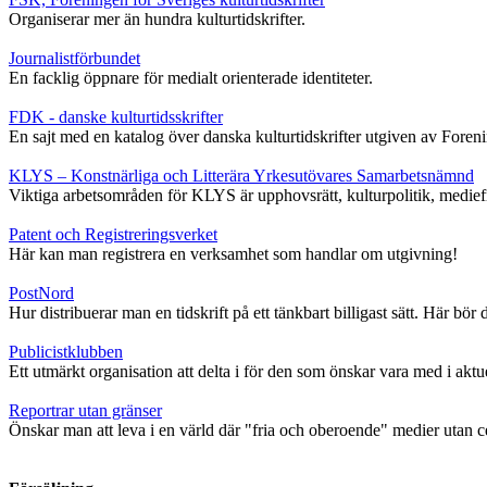
Organiserar mer än hundra kulturtidskrifter.
Journalistförbundet
En facklig öppnare för medialt orienterade identiteter.
FDK - danske kulturtidsskrifter
En sajt med en katalog över danska kulturtidskrifter utgiven av Foren
KLYS – Konstnärliga och Litterära Yrkesutövares Samarbetsnämnd
Viktiga arbetsområden för KLYS är upphovsrätt, kulturpolitik, medie
Patent och Registreringsverket
Här kan man registrera en verksamhet som handlar om utgivning!
PostNord
Hur distribuerar man en tidskrift på ett tänkbart billigast sätt. Här bör
Publicistklubben
Ett utmärkt organisation att delta i för den som önskar vara med i akt
Reportrar utan gränser
Önskar man att leva i en värld där "fria och oberoende" medier utan ce