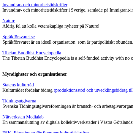
Invandrar- och minoritetstidskrifter
Invandrar- och minoritetstidskrifter i Sverige, samlade på Immigrant-ins
Nature
Aldrig fel att kolla vetenskapliga nyheter på Nature!
Språkförsvaret.se
Språkförsvaret är en ideell organisation, som är partipolitiskt obunde
Tibetan Buddhist Encyclopedia
The Tibetan Buddhist Encyclopedia is a self-funded activity with no of
Myndigheter och organisationer
Statens kulturråd
Kulturrådet fördelar bidrag
(produktionsstöd och utvecklingsbidrag till 
Tidningsutgivarna
Svenska Tidningsutgivareföreningen är bransch- och arbetsgivarorgani
Nätverkstan Medialab
En sammanslutning av digitala kollektivverkstäder i Västra Götalands
FSK, Föreningen för Sveriges kulturtidskrifter