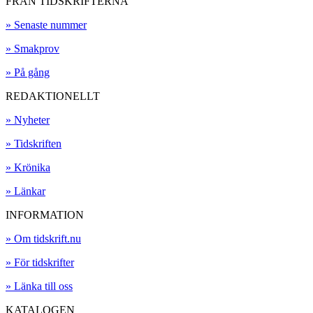
FRÅN TIDSKRIFTERNA
» Senaste nummer
» Smakprov
» På gång
REDAKTIONELLT
» Nyheter
» Tidskriften
» Krönika
» Länkar
INFORMATION
» Om tidskrift.nu
» För tidskrifter
» Länka till oss
KATALOGEN