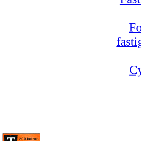
Fo
fast
Cy