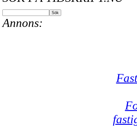
Annons:
Fast
Fo
fast