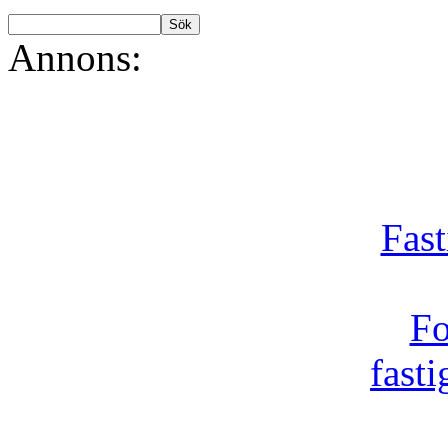
Annons:
Fast
Fo
fast