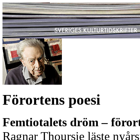
Förortens poesi
Femtiotalets dröm – föror
Ragnar Thoursie läste nyårs