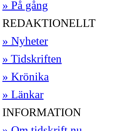
» På gång
REDAKTIONELLT
» Nyheter
» Tidskriften
» Krönika
» Länkar
INFORMATION
» Om tidskrift.nu