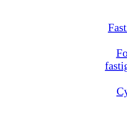
Fast
Fo
fast
Cy