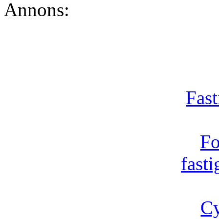
Annons:
Fast
Fo
fast
Cy