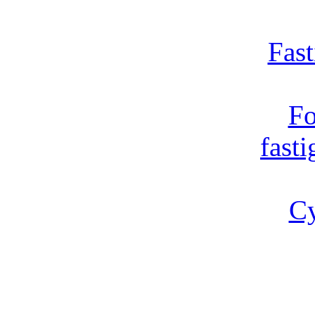
Fast
Fo
fast
Cy