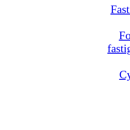
Fast
Fo
fast
Cy