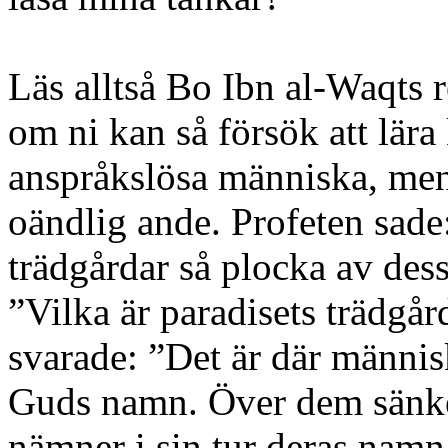
Läs alltså Bo Ibn al-Waqts 
om ni kan så försök att lära 
anspråkslösa människa, men
oändlig ande. Profeten sade
trädgårdar så plocka av dess
”Vilka är paradisets trädgå
svarade: ”Det är där männi
Guds namn. Över dem sänk
nämner i sin tur deras namn