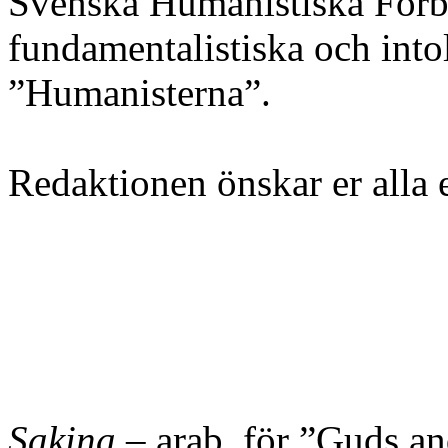
Svenska Humanistiska Förbun
fundamentalistiska och intol
”Humanisterna”.
Redaktionen önskar er alla
Sakina
– arab. för ”Guds an