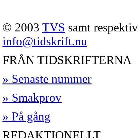
© 2003
TVS
samt respektive
info@tidskrift.nu
FRÅN TIDSKRIFTERNA
» Senaste nummer
» Smakprov
» På gång
REDAKTIONELLT