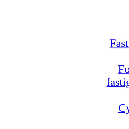
Fast
Fo
fast
Cy