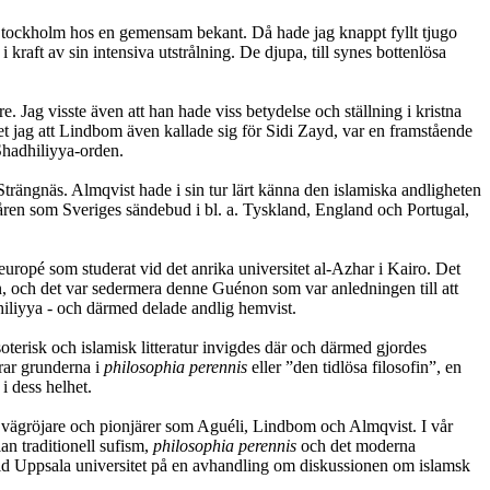
i Stockholm hos en gemensam bekant. Då hade jag knappt fyllt tjugo
kraft av sin intensiva utstrålning. De djupa, till synes bottenlösa
re. Jag visste även att han hade viss betydelse och ställning i kristna
t jag att Lindbom även kallade sig för Sidi Zayd, var en framstående
Shadhiliyya-orden.
trängnäs. Almqvist hade i sin tur lärt känna den islamiska andligheten
 åren som Sveriges sändebud i bl. a. Tyskland, England och Portugal,
ropé som studerat vid det anrika universitet al-Azhar i Kairo. Det
, och det var sedermera denne Guénon som var anledningen till att
hiliyya - och därmed delade andlig hemvist.
oterisk och islamisk litteratur invigdes där och därmed gjordes
arar grunderna i
philosophia perennis
eller ”den tidlösa filosofin”, en
i dess helhet.
are vägröjare och pionjärer som Aguéli, Lindbom och Almqvist. I vår
an traditionell sufism,
philosophia perennis
och det moderna
d Uppsala universitet på en avhandling om diskussionen om islamsk