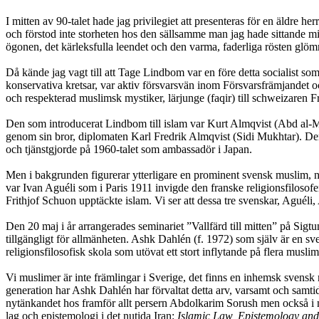
I mitten av 90-talet hade jag privilegiet att presenteras för en äldr
och förstod inte storheten hos den sällsamme man jag hade sittande mitt
ögonen, det kärleksfulla leendet och den varma, faderliga rösten glö
Då kände jag vagt till att Tage Lindbom var en före detta socialist som ”
konservativa kretsar, var aktiv försvarsvän inom Försvarsfrämjandet 
och respekterad muslimsk mystiker, lärjunge (faqir) till schweizaren
Den som introducerat Lindbom till islam var Kurt Almqvist (Abd al-Muq
genom sin bror, diplomaten Karl Fredrik Almqvist (Sidi Mukhtar). Den
och tjänstgjorde på 1960-talet som ambassadör i Japan.
Men i bakgrunden figurerar ytterligare en prominent svensk muslim, n
var Ivan Aguéli som i Paris 1911 invigde den franske religionsfilos
Frithjof Schuon upptäckte islam. Vi ser att dessa tre svenskar, Agué
Den 20 maj i år arrangerades seminariet ”Vallfärd till mitten” på Sigt
tillgängligt för allmänheten. Ashk Dahlén (f. 1972) som själv är en s
religionsfilosofisk skola som utövat ett stort inflytande på flera musl
Vi muslimer är inte främlingar i Sverige, det finns en inhemsk svensk 
generation har Ashk Dahlén har förvaltat detta arv, varsamt och samti
nytänkandet hos framför allt persern Abdolkarim Sorush men också i
lag och epistemologi i det nutida Iran:
Islamic Law, Epistemology an