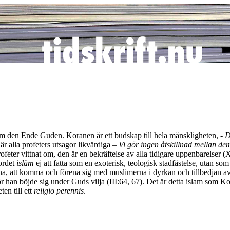
de om den Ende Guden. Koranen är ett budskap till hela mänskligheten,
- D
r alla profeters utsagor likvärdiga –
Vi gör ingen åtskillnad mellan de
rofeter vittnat om, den är en bekräftelse av alla tidigare uppenbarelser 
ordet
islâm
ej att fatta som en exoterisk, teologisk stadfästelse, utan so
narna, att komma och förena sig med muslimerna i dyrkan och tillbedjan
för han böjde sig under Guds vilja (III:64, 67). Det är detta islam som 
en till ett
religio perennis
.