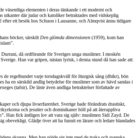
de väsentliga elementen i deras tänkande i ett modernt och
as utkanter där judar och katoliker betraktades med vidskeplig
 efter ett besök hos Schuon i Lausanne, och Almqvist ännu tidigare
hans böcker, särskilt
Den glömda dimensionen
(1959), kom han
 islam”.
e Durrani, då ordförande för Sveriges unga muslimer. I moskén
Sverige. Han var gripen, nästan lyrisk, i denna stund då han sade att:
 de regelbundet varje torsdagskväll för liturgisk sång (dhikr), bön
ses ha en särskild andlig betydelse för muslimer som av hävd samlas i
eges (tafsir). De läste även andliga betraktelser författade av
per och djupa livserfarenhet. Sverige hade förändrats drastiskt,
rikyrkorna och jesuiter och dominikaner höll på att återuppliva
”. Han fick äntligen lov att vara sig själv: muslimen Sidi Zayd. De
g obevekligt. Glädje över att ha funnit en lärare och ledare blandades
dens skugga. Men han nöjde sig inte med de tyska och svenska