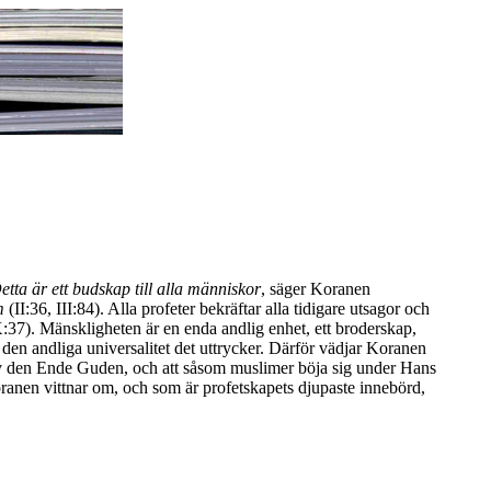
etta är ett budskap till alla människor
, säger Koranen
m
(II:36, III:84). Alla profeter bekräftar alla tidigare utsagor och
(X:37). Mänskligheten är en enda andlig enhet, ett broderskap,
m den andliga universalitet det uttrycker. Därför vädjar Koranen
 av den Ende Guden, och att såsom muslimer böja sig under Hans
Koranen vittnar om, och som är profetskapets djupaste innebörd,