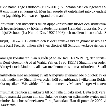
e herre vid namn Tage Lindbom (1909-2001). Vi befann oss i en lägenhet 
 emot mig i en karmstol. Men han gjorde ett outplånligt intryck endast i 
mmer jag aldrig. Han var en ”grand old man”.
avfallit” och utvecklats till en djupt konservativ filosof och skriftställa
och hedersledamot av högerns studentförening Heimdal i Uppsala. Nu ve
 Frithjof Schuon (Isa Nur ad-Din, 1907-1998) och medlem i den sufiska 
sit, 1912-2001), diktare och lektor i franska vid en gymnasieskola i S
ne Karl Fredrik, vilken alltså var discipel till Schuon, verkade genom
ämligen konstnären Ivan Aguéli (Abd al-Hadi, 1869-1917), den förste eu
ofen René Guénon (Abd al-Wahid Yahya, 1886-1951) i Shadhiliyya-orden
li, Almqvist och Lindbom, alla var medlemmar i samma sufiorden – Shad
unastiftelsen med anledning av att Almqvists efterlämnade bibliotek av es
vensk medlem av Shadhiliyya-orden höll ett anförande i vilket han förkl
imska mystiker i Västvärlden. I detta nummer av Minaret återger vi texten 
muslimsk tradition att anknyta till och falla tillbaks mot. Detta tack v
digt dynamiskt genom att i sitt tänkande skapa en spännande syntes mell
 mindre skala hos schweizaren Tariq Ramadan. Han disputerade 2002 vi
d Modernity
.