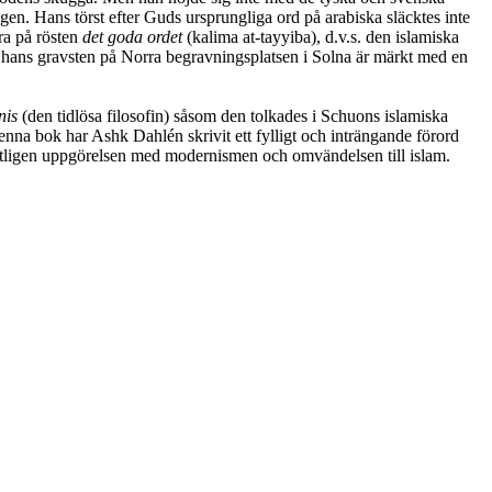
gen. Hans törst efter Guds ursprungliga ord på arabiska släcktes inte
ra på rösten
det goda ordet
(kalima at-tayyiba), d.v.s. den islamiska
 hans gravsten på Norra begravningsplatsen i Solna är märkt med en
nis
(den tidlösa filosofin) såsom den tolkades i Schuons islamiska
enna bok har Ashk Dahlén skrivit ett fylligt och inträngande förord
lutligen uppgörelsen med modernismen och omvändelsen till islam.