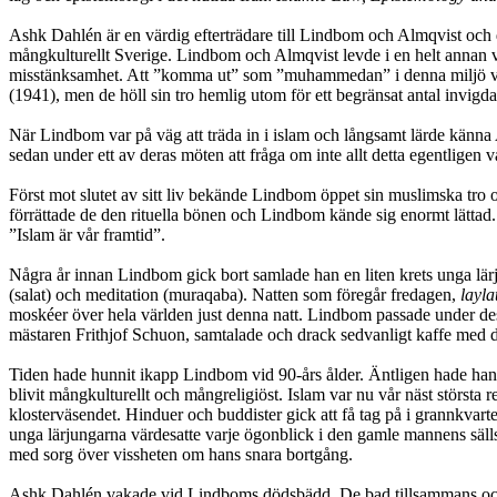
Ashk Dahlén är en värdig efterträdare till Lindbom och Almqvist och d
mångkulturellt Sverige. Lindbom och Almqvist levde i en helt annan ve
misstänksamhet. Att ”komma ut” som ”muhammedan” i denna miljö var a
(1941), men de höll sin tro hemlig utom för ett begränsat antal invigd
När Lindbom var på väg att träda in i islam och långsamt lärde känna
sedan under ett av deras möten att fråga om inte allt detta egentligen v
Först mot slutet av sitt liv bekände Lindbom öppet sin muslimska tro
förrättade de den rituella bönen och Lindbom kände sig enormt lättad. 
”Islam är vår framtid”.
Några år innan Lindbom gick bort samlade han en liten krets unga lärju
(salat) och meditation (muraqaba). Natten som föregår fredagen,
layla
moskéer över hela världen just denna natt. Lindbom passade under dessa
mästaren Frithjof Schuon, samtalade och drack sedvanligt kaffe med 
Tiden hade hunnit ikapp Lindbom vid 90-års ålder. Äntligen hade han 
blivit mångkulturellt och mångreligiöst. Islam var nu vår näst största
klosterväsendet. Hinduer och buddister gick att få tag på i grannkvar
unga lärjungarna värdesatte varje ögonblick i den gamle mannens sälls
med sorg över vissheten om hans snara bortgång.
Ashk Dahlén vakade vid Lindboms dödsbädd. De bad tillsammans och