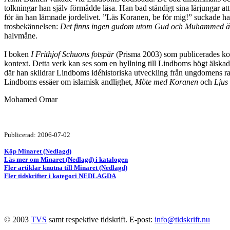
tolkningar han själv förmådde läsa. Han bad ständigt sina lärjungar at
för än han lämnade jordelivet. ”Läs Koranen, be för mig!” suckade han
trosbekännelsen:
Det finns ingen gudom utom Gud och Muhammed är
halvmåne.
I boken
I Frithjof Schuons fotspår
(Prisma 2003) som publicerades ko
kontext. Detta verk kan ses som en hyllning till Lindboms högt älskad
där han skildrar Lindboms idéhistoriska utveckling från ungdomens ra
Lindboms essäer om islamisk andlighet,
Möte med Koranen
och
Ljus
Mohamed Omar
Publicerad: 2006-07-02
Köp Minaret (Nedlagd)
Läs mer om Minaret (Nedlagd) i katalogen
Fler artiklar knutna till Minaret (Nedlagd)
Fler tidskrifter i kategori NEDLAGDA
© 2003
TVS
samt respektive tidskrift. E-post:
info@tidskrift.nu