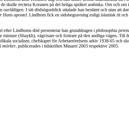
t de skulle recitera Koranen på det heliga språket arabiska. Om och om i
 oavlåtligen. I sitt dödsögonblick uttalade han bestämt och utan att dar
 Hans apostel.
Lindbom fick en sidobegravning enligt islamisk rit och
rt efter Lindboms död presenterar han grunddragen i
philosophia peren
e mästare (Shaykh), vägvisare och fostrare på den andliga vägen. Till d
dikala socialism, chefskapet för Arbetarrörelsens arkiv 1938-65 och s
 i mörker
, publicerades i tidskriften Minaret 2003 respektive 2005.