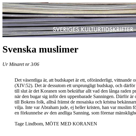
Svenska muslimer
Ur Minaret nr 3/06
Det väsentliga är, att budskapet är ett, oföränderligt, vittnan
(XIV:52). Det är dessutom ett ursprungligt budskap, och därför ä
till slut är det Koranen som bekräftar allt vad den långa raden p
när den bugar sig inför den uppenbarade Sanningen. Därför är 
till Bokens folk, alltså främst de mosaiska och kristna bekän
vilja. Inte var Abraham jude, ej heller kristen, han var muslim 
en förkunnelse av den andliga Sanning, som förenar mänsklighet
Tage Lindbom, MÖTE MED KORANEN