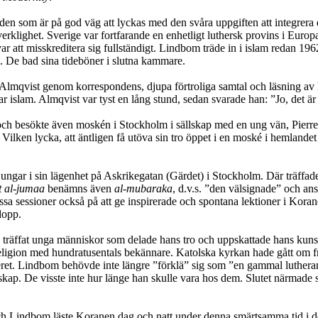
en som är på god väg att lyckas med den svåra uppgiften att integrera 
rklighet. Sverige var fortfarande en enhetligt luthersk provins i Europ
tt misskreditera sig fullständigt. Lindbom träde in i islam redan 1962
a. De bad sina tideböner i slutna kammare.
 Almqvist genom korrespondens, djupa förtroliga samtal och läsning av 
ar islam. Almqvist var tyst en lång stund, sedan svarade han: ”Jo, det är
 och besökte även moskén i Stockholm i sällskap med en ung vän, Pierr
Vilken lycka, att äntligen få utöva sin tro öppet i en moské i hemlandet 
ngar i sin lägenhet på Askrikegatan (Gärdet) i Stockholm. Där träffades
t al-jumaa
benämns även
al-mubaraka
, d.v.s. ”den välsignade” och an
 sessioner också på att ge inspirerade och spontana lektioner i Koranex
dopp.
träffat unga människor som delade hans tro och uppskattade hans kunska
 religion med hundratusentals bekännare. Katolska kyrkan hade gått om f
teret. Lindbom behövde inte längre ”förklä” sig som ”en gammal lutheran
kap. De visste inte hur länge han skulle vara hos dem. Slutet närmade si
 Lindbom läste Koranen dag och natt under denna smärtsamma tid i dö