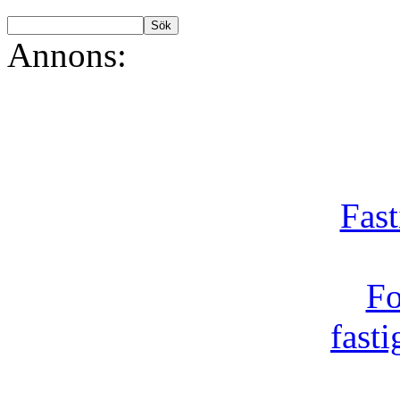
Annons:
Fast
Fo
fast