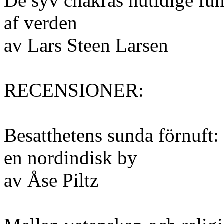
De syv chakras nutidige fu
af verden
av Lars Steen Larsen
RECENSIONER:
Besatthetens sunda förnuft: 
en nordindisk by
av Åse Piltz