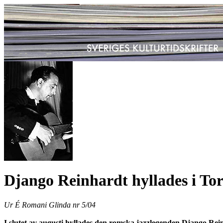
Django Reinhardt hyllades i Tor
Ur É Romani Glinda nr 5/04
I slutet av augusti hyllades den romska jazzlegenden Django Rein