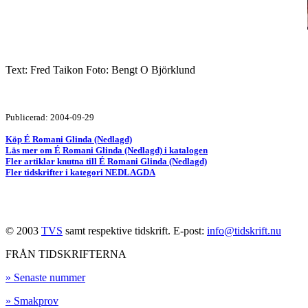
Text: Fred Taikon Foto: Bengt O Björklund
Publicerad: 2004-09-29
Köp É Romani Glinda (Nedlagd)
Läs mer om É Romani Glinda (Nedlagd) i katalogen
Fler artiklar knutna till É Romani Glinda (Nedlagd)
Fler tidskrifter i kategori NEDLAGDA
© 2003
TVS
samt respektive tidskrift. E-post:
info@tidskrift.nu
FRÅN TIDSKRIFTERNA
» Senaste nummer
» Smakprov