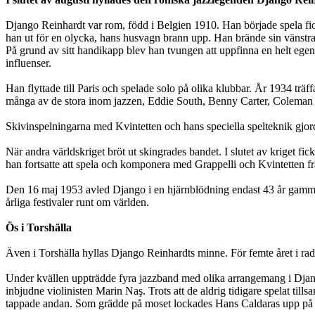
Django Reinhardt var rom, född i Belgien 1910. Han började spela fiol
han ut för en olycka, hans husvagn brann upp. Han brände sin vänstra h
På grund av sitt handikapp blev han tvungen att uppfinna en helt ege
influenser.
Han flyttade till Paris och spelade solo på olika klubbar. År 1934 t
många av de stora inom jazzen, Eddie South, Benny Carter, Coleman
Skivinspelningarna med Kvintetten och hans speciella spelteknik gjo
När andra världskriget bröt ut skingrades bandet. I slutet av kriget fi
han fortsatte att spela och komponera med Grappelli och Kvintetten fra
Den 16 maj 1953 avled Django i en hjärnblödning endast 43 år gammal, m
årliga festivaler runt om världen.
Ös i Torshälla
Även i Torshälla hyllas Django Reinhardts minne. För femte året i rad 
Under kvällen uppträdde fyra jazzband med olika arrangemang i Djang
inbjudne violinisten Marin Naş. Trots att de aldrig tidigare spelat ti
tappade andan. Som grädde på moset lockades Hans Caldaras upp på sce