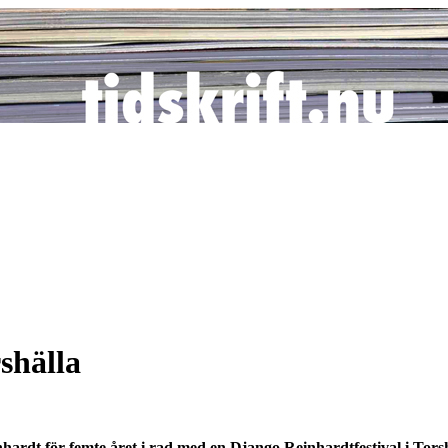
shälla
hardt för femte året i rad med en Django Reinhardtfestival i Tors