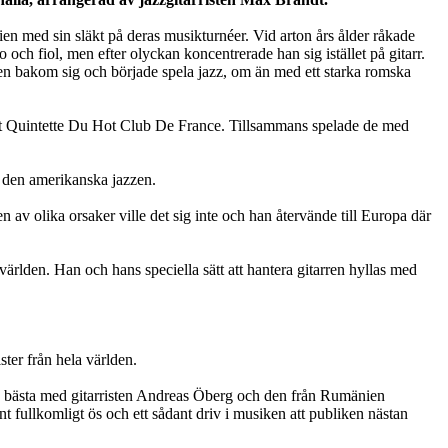
en med sin släkt på deras musikturnéer. Vid arton års ålder råkade
och fiol, men efter olyckan koncentrerade han sig istället på gitarr.
ken bakom sig och började spela jazz, om än med ett starka romska
andet Quintette Du Hot Club De France. Tillsammans spelade de med
t den amerikanska jazzen.
 av olika orsaker ville det sig inte och han återvände till Europa där
ärlden. Han och hans speciella sätt att hantera gitarren hyllas med
ster från hela världen.
ss bästa med gitarristen Andreas Öberg och den från Rumänien
t fullkomligt ös och ett sådant driv i musiken att publiken nästan