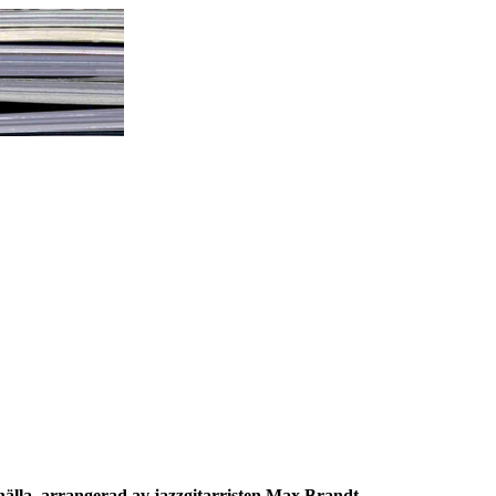
hälla, arrangerad av jazzgitarristen Max Brandt.