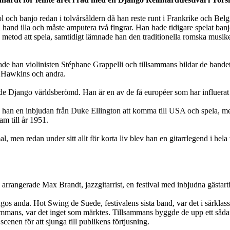
 och banjo redan i tolvårsåldern då han reste runt i Frankrike och Belgi
and illa och måste amputera två fingrar. Han hade tidigare spelat banjo 
n metod att spela, samtidigt lämnade han den traditionella romska musi
räffade han violinisten Stéphane Grappelli och tillsammans bildar de b
 Hawkins och andra.
rde Django världsberömd. Han är en av de få européer som har influera
ck han en inbjudan från Duke Ellington att komma till USA och spela, men
m till år 1951.
en redan under sitt allt för korta liv blev han en gitarrlegend i hela v
arrangerade Max Brandt, jazzgitarrist, en festival med inbjudna gästarti
os anda. Hot Swing de Suede, festivalens sista band, var det i särkla
llsammans, var det inget som märktes. Tillsammans byggde de upp ett sådan
nen för att sjunga till publikens förtjusning.