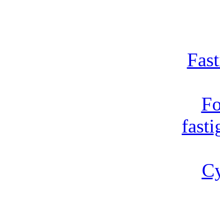
Fast
Fo
fast
Cy