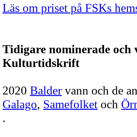
Läs om priset på FSKs hems
Tidigare nominerade och 
Kulturtidskrift
2020
Balder
vann och de a
Galago
,
Samefolket
och
Ör
.