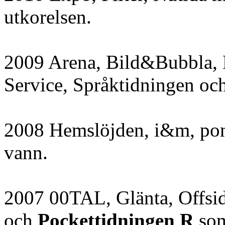
utkorelsen.
2009 Arena, Bild&Bubbla, 
Service, Språktidningen oc
2008 Hemslöjden, i&m, pon
vann.
2007 00TAL, Glänta, Offsid
och
Pockettidningen R
som