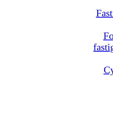
Fast
Fo
fast
Cy