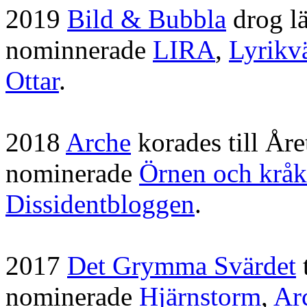
2019
Bild & Bubbla
drog lä
nominnerade
LIRA
,
Lyrikv
Ottar
.
2018
Arche
korades till Åre
nominerade
Örnen och krå
Dissidentbloggen
.
2017
Det Grymma Svärdet
nominerade
Hjärnstorm
,
Ar