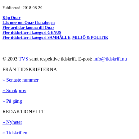
Publicerad: 2018-08-20
Köp Ottar
Läs mer om Ottar i katalogen
Fler artiklar knutna till Ottar
Fler tidskrifter i kategori GENUS
Fler tidskrifter i kategori SAMHÄLLE, MILJÖ & POLITIK
© 2003
TVS
samt respektive tidskrift. E-post:
info@tidskrift.nu
FRÅN TIDSKRIFTERNA
» Senaste nummer
» Smakprov
» På gång
REDAKTIONELLT
» Nyheter
» Tidskriften