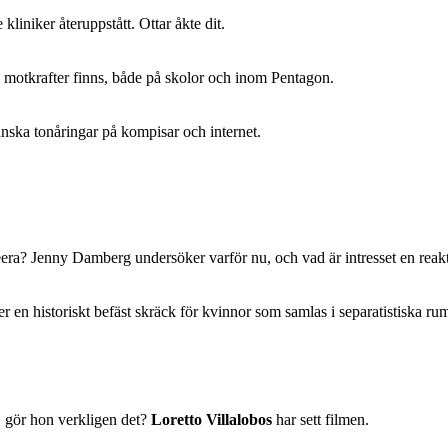
liniker återuppstått. Ottar åkte dit.
n motkrafter finns, både på skolor och inom Pentagon.
nska tonåringar på kompisar och internet.
ueera? Jenny Damberg undersöker varför nu, och vad är intresset en reakt
r en historiskt befäst skräck för kvinnor som samlas i separatistiska ru
 gör hon verkligen det?
Loretto Villalobos
har sett filmen.