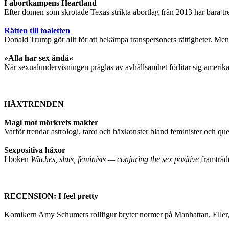
I abortkampens Heartland
Efter domen som skrotade Texas strikta abortlag från 2013 har bara tre k
Rätten till toaletten
Donald Trump gör allt för att bekämpa transpersoners rättigheter. Me
»Alla har sex ändå«
När sexualundervisningen präglas av avhållsamhet förlitar sig amerika
HÄXTRENDEN
Magi mot mörkrets makter
Varför trendar astrologi, tarot och häxkonster bland feminister och q
Sexpositiva häxor
I boken
Witches, sluts, feminists — conjuring the sex positive
framträde
RECENSION: I feel pretty
Komikern Amy Schumers rollfigur bryter normer på Manhattan. Eller,