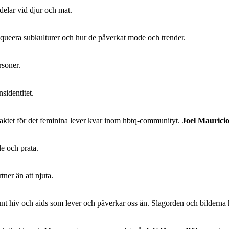
delar vid djur och mat.
queera subkulturer och hur de påverkat mode och trender.
rsoner.
sidentitet.
raktet för det feminina lever kvar inom hbtq-communityt.
Joel Mauricio
le och prata.
ner än att njuta.
t hiv och aids som lever och påverkar oss än. Slagorden och bilderna har