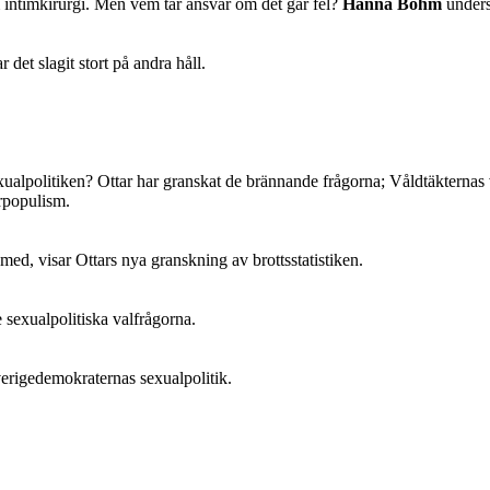
intimkirurgi. Men vem tar ansvar om det går fel?
Hanna Böhm
unders
det slagit stort på andra håll.
xualpolitiken? Ottar har granskat de brännande frågorna; Våldtäkternas 
rpopulism.
ed, visar Ottars nya granskning av brottsstatistiken.
sexualpolitiska valfrågorna.
erigedemokraternas sexualpolitik.