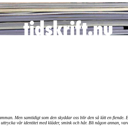
amman. Men samtidigt som den skyddar oss blir den så lätt en fiende. En 
ttrycka vår identitet med kläder, smink och hår. Bli någon annan, vara o