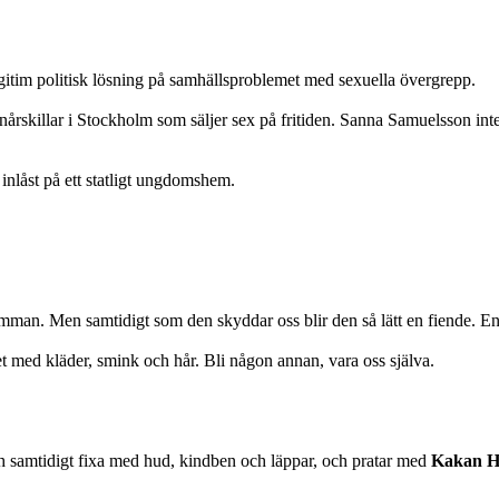
itim politisk lösning på samhällsproblemet med sexuella övergrepp.
nårskillar i Stockholm som säljer sex på fritiden. Sanna Samuelsson inte
inlåst på ett statligt ungdomshem.
mman. Men samtidigt som den skyddar oss blir den så lätt en fiende. En p
et med kläder, smink och hår. Bli någon annan, vara oss själva.
ch samtidigt fixa med hud, kindben och läppar, och pratar med
Kakan He