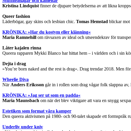
Muffinsmagar och kameltår
Kristina Lindquist
finner de djupare betydelserna av att likna kropps
Queer fashion
Läderbögar, gay skins och lesbian chic.
Tomas Hemstad
blickar mot 
KRÖNIKA: »Har du kostym eller klänning«
Maria Ramnehill
om rävsaxen av ideal och utseendekrav för transpe
Låter kajalen rinna
Queera rapparen Mykki Blanco har hittat hem – i världen och i sin kön
Dejta i drag
»You’re born naked and the rest is drag«. Drag trendar 2018. Men fö
Wheelie Diva
När
Anders Eriksson
går in i rollen som drag vågar folk slappna av, 
KRÖNIKA: »Jag ser ut som en padda«
Maria Maunsbach
om när det blev viktigare att vara en snygg sexpart
Estetiken som format våra kamper
Den queera aktivismen på 1980- och 90-talet skapade ett formspråk run
Underliv under kniv