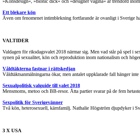
»Könsdesign«, »bionic dick« och »designer vagina« är trendord inom 
Ett blekare kön
Även om fenomenet intimblekning fortfarande är ovanligt i Sverige har 
VALTIDER
Valdagen för riksdagsvalet 2018 närmar sig. Men vad står på spel i se
synen på sexualitet, kön och reproduktion inom nationalism och höge
Våldtäkterna fastnar i rättskedjan
Våldtäktsanmälningarna ökar, men antalet uppklarade fall hänger inte m
Sexualpolitisk valguide till valet 2018
Mensmoms, metoo och BB-resor. Åtta partier svarar på de fem hetaste 
Sexpolitik för Sverigevänner
Två kön, heterosexuell, kärnfamilj. Nathalie Högström djupdyker i Sv
3 X USA