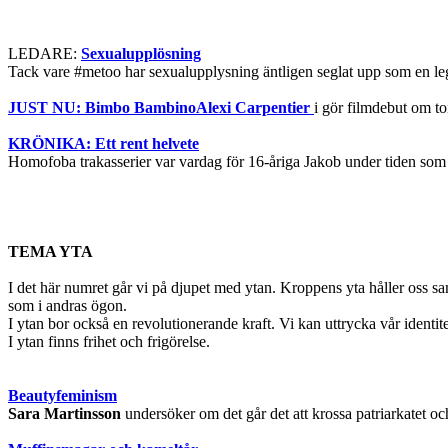
LEDARE:
Sexualupplösning
Tack vare #metoo har sexualupplysning äntligen seglat upp som en leg
JUST NU: Bimbo BambinoAlexi Carpentier
i gör filmdebut om to
KRÖNIKA: Ett rent helvete
Homofoba trakasserier var vardag för 16-åriga Jakob under tiden som 
TEMA YTA
I det här numret går vi på djupet med ytan. Kroppens yta håller oss sa
som i andras ögon.
I ytan bor också en revolutionerande kraft. Vi kan uttrycka vår identit
I ytan finns frihet och frigörelse.
Beautyfeminism
Sara Martinsson
undersöker om det går det att krossa patriarkatet o